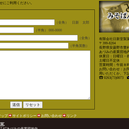
せにご利用ください。
（全角） 日新 太郎
（半角） 000-0000
（全角）
有限会社日新堂製
〒399-8204
（半角英数）
長野県安曇野市豊科高
あづみの産業団地
休業日：日曜日・
土曜日不定休
営業時間：午前８
お問い合わせ：お
用いただくか、下
0263(73)0073
マップ
サイトポリシー
お問い合わせ
リンク
-67あづみの産業団地内