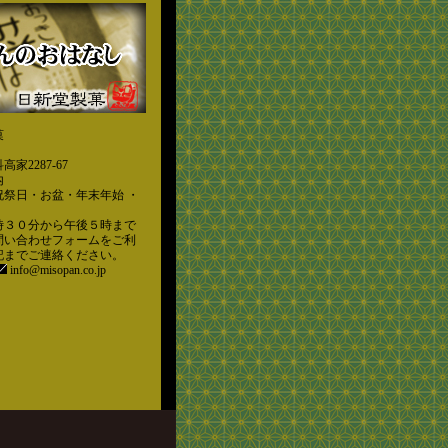
菓
家2287-67
内
祝祭日・お盆・年末年始 ・
時３０分から午後５時まで
問い合わせフォームをご利
記までご連絡ください。
info@misopan.co.jp